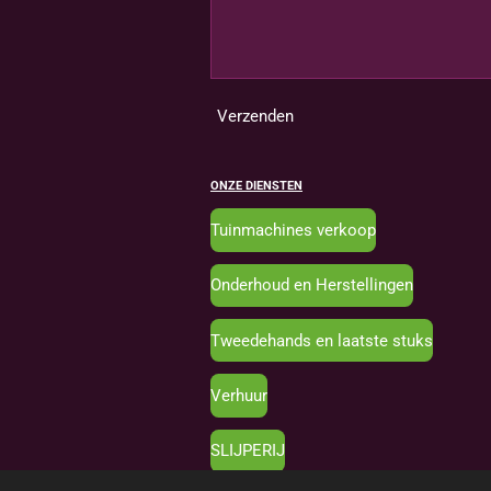
Verzenden
ONZE DIENSTEN
Tuinmachines verkoop
Onderhoud en Herstellingen
Tweedehands en laatste stuks
Verhuur
SLIJPERIJ
© 2024 - 2026 Tuinmachines Roose