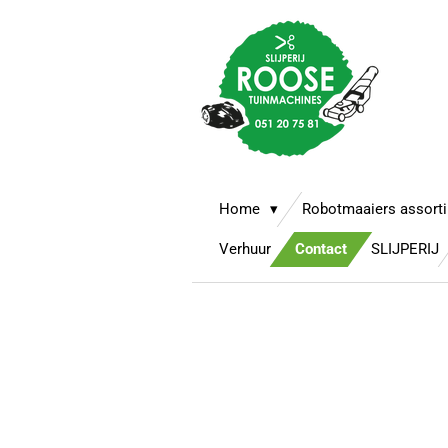
Ga
direct
naar
de
hoofdinhoud
Home
Robotmaaiers assort
Verhuur
Contact
SLIJPERIJ