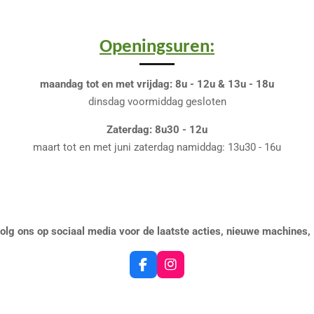
Openingsuren:
maandag tot en met vrijdag: 8u - 12u & 13u - 18u
dinsdag voormiddag gesloten
Zaterdag: 8u30 - 12u
maart tot en met juni zaterdag namiddag: 13u30 - 16u
olg ons op sociaal media voor de laatste acties, nieuwe machines, .
F
I
a
n
c
s
e
t