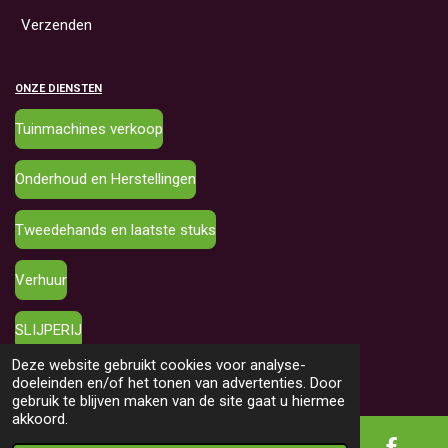
Verzenden
ONZE DIENSTEN
Tuinmachines verkoop
Onderhoud en Herstellingen
Tweedehands en laatste stuks
Verhuur
SLIJPERIJ
© 2024 - 2026 Tuinmachines Roose
Deze website gebruikt cookies voor analyse-
Powered by
JouwWeb
doeleinden en/of het tonen van advertenties. Door
gebruik te blijven maken van de site gaat u hiermee
akkoord.