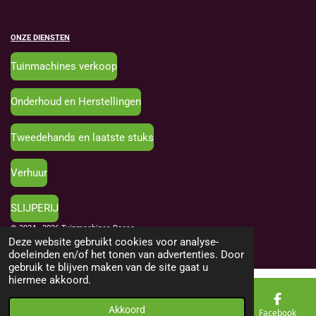
ONZE DIENSTEN
Tuinmachines verkoop
Onderhoud en Herstellingen
Tweedehands en laatste stuks
Verhuur
SLIJPERIJ
© 2024 - 2026 Tuinmachines Roose
Deze website gebruikt cookies voor analyse-
Powered by
JouwWeb
doeleinden en/of het tonen van advertenties. Door
gebruik te blijven maken van de site gaat u
hiermee akkoord.
Akkoord
E-mailadres
Telefoonnummer
Kaart
Facebook