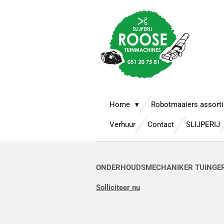
Ga
direct
naar
de
hoofdinhoud
Home
Robotmaaiers assort
Verhuur
Contact
SLIJPERIJ
ONDERHOUDSMECHANIKER TUINGE
Solliciteer nu