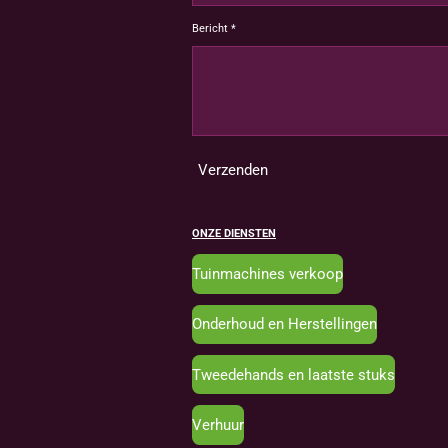
Bericht *
Verzenden
ONZE DIENSTEN
Tuinmachines verkoop
Onderhoud en Herstellingen
Tweedehands en laatste stuks
Verhuur