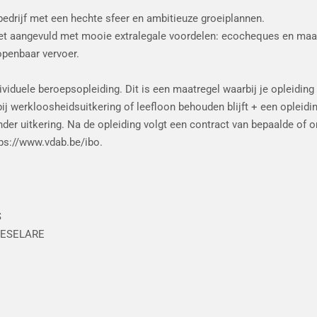
 bedrijf met een hechte sfeer en ambitieuze groeiplannen.
et aangevuld met mooie extralegale voordelen: ecocheques en maa
openbaar vervoer.
ividuele beroepsopleiding. Dit is een maatregel waarbij je opleiding
erkloosheidsuitkering of leefloon behouden blijft + een opleiding
er uitkering. Na de opleiding volgt een contract van bepaalde of 
tps://www.vdab.be/ibo.
S
ROESELARE