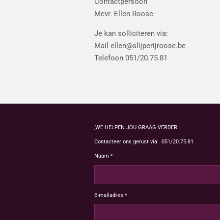
Contactpersoon
Mevr. Ellen Roose
Je kan solliciteren via:
Mail ellen@slijperijroose.be
Telefoon 051/20.75.81
,WE HELPEN JOU GRAAG VERDER
Contacteer ons gerust via: 051/20.75.81
Naam *
E-mailadres *